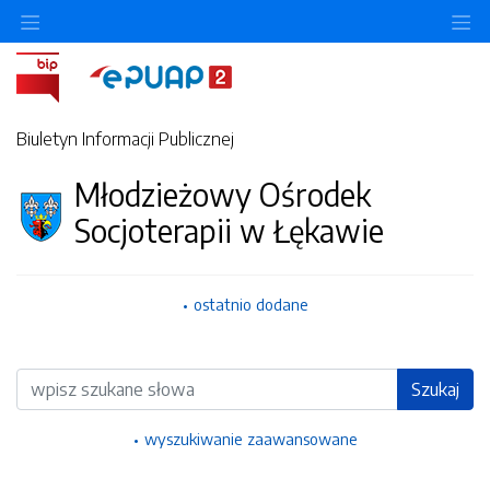
Ukryj/pokaż menu przedmiotowe
Uk
Biuletyn Informacji Publicznej
Młodzieżowy Ośrodek
Socjoterapii w Łękawie
ostatnio dodane
Wyszukiwarka
Szukaj
wyszukiwanie zaawansowane