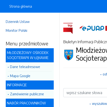
Strona główna
Dziennik Ustaw
Monitor Polski
Biuletyn Informacji Publicz
Menu przedmiotowe
Młodzieżo
MŁODZIEŻOWY OŚRODEK
Socjoterap
SOCJOTERAPII W ŁĘKAWIE
Dane teleadresowe
os
Mapa Google
INFORMACJE
Wyszukiwarka
Zamówienie publiczne
NABÓR PRACOWNIKÓW
wyszukiw