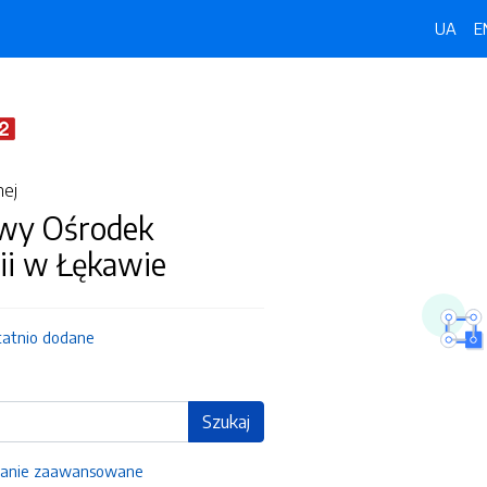
UA
E
nej
wy Ośrodek
ii w Łękawie
tatnio dodane
Szukaj
anie zaawansowane