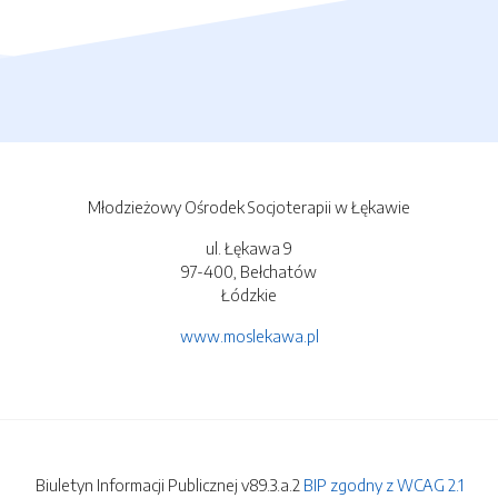
Młodzieżowy Ośrodek Socjoterapii w Łękawie
ul. Łękawa 9
97-400, Bełchatów
Łódzkie
www.moslekawa.pl
Biuletyn Informacji Publicznej v89.3.a.2
BIP zgodny z WCAG 2.1