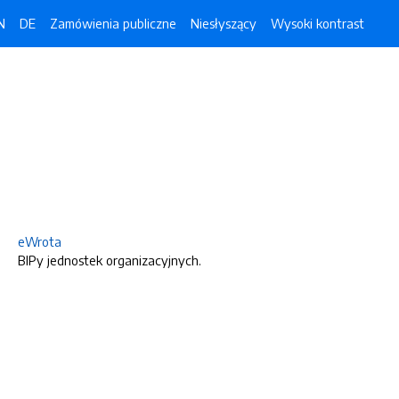
N
DE
Zamówienia publiczne
Niesłyszący
Wysoki kontrast
eWrota
BIPy jednostek organizacyjnych.